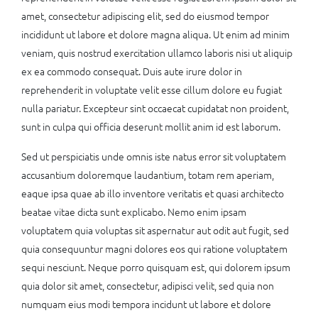
amet, consectetur adipiscing elit, sed do eiusmod tempor
incididunt ut labore et dolore magna aliqua. Ut enim ad minim
veniam, quis nostrud exercitation ullamco laboris nisi ut aliquip
ex ea commodo consequat. Duis aute irure dolor in
reprehenderit in voluptate velit esse cillum dolore eu fugiat
nulla pariatur. Excepteur sint occaecat cupidatat non proident,
sunt in culpa qui officia deserunt mollit anim id est laborum.
Sed ut perspiciatis unde omnis iste natus error sit voluptatem
accusantium doloremque laudantium, totam rem aperiam,
eaque ipsa quae ab illo inventore veritatis et quasi architecto
beatae vitae dicta sunt explicabo. Nemo enim ipsam
voluptatem quia voluptas sit aspernatur aut odit aut fugit, sed
quia consequuntur magni dolores eos qui ratione voluptatem
sequi nesciunt. Neque porro quisquam est, qui dolorem ipsum
quia dolor sit amet, consectetur, adipisci velit, sed quia non
numquam eius modi tempora incidunt ut labore et dolore