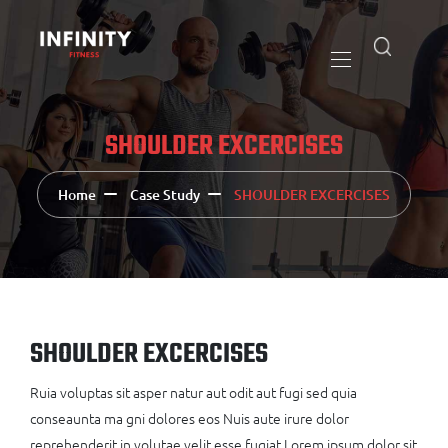
SHOULDER EXCERCISES
Home
Case Study
SHOULDER EXCERCISES
SHOULDER EXCERCISES
Ruia voluptas sit asper natur aut odit aut fugi sed quia
conseaunta ma gni dolores eos Nuis aute irure dolor
reprehenderit in volutae velit esse fugiat Lorem ipsum dolor sit