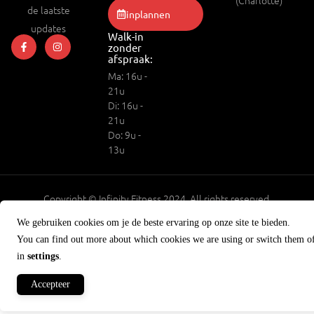
(Charlotte)
de laatste
inplannen
updates
Walk-in
zonder
afspraak:
Ma: 16u -
21u
Di: 16u -
21u
Do: 9u -
13u
Copyright © Infinity Fitness 2024. All rights reserved.
BE0880.452.172
We gebruiken cookies om je de beste ervaring op onze site te bieden.
You can find out more about which cookies we are using or switch them o
in
settings
.
Accepteer