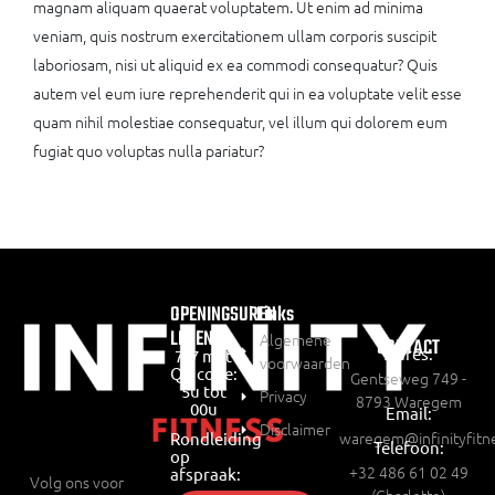
magnam aliquam quaerat voluptatem. Ut enim ad minima
veniam, quis nostrum exercitationem ullam corporis suscipit
laboriosam, nisi ut aliquid ex ea commodi consequatur? Quis
autem vel eum iure reprehenderit qui in ea voluptate velit esse
quam nihil molestiae consequatur, vel illum qui dolorem eum
fugiat quo voluptas nulla pariatur?
OPENINGSUREN
Links
LEDEN:
Algemene
CONTACT
Adres:
7/7 met
voorwaarden
QR code:
Gentseweg 749 -
5u tot
Privacy
8793 Waregem
00u
Email:
Disclaimer
waregem@infinityfitn
Rondleiding
Telefoon:
op
+32 486 61 02 49
afspraak:
Volg ons voor