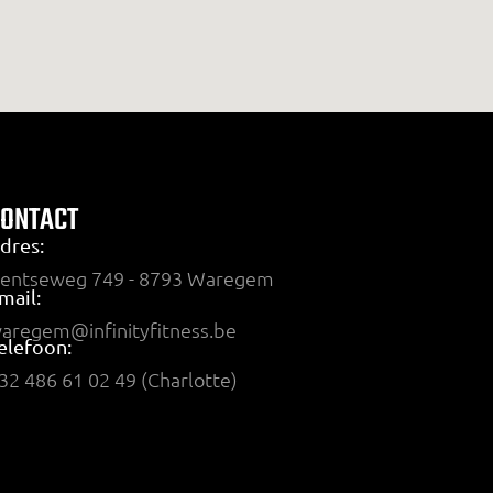
CONTACT
dres:
entseweg 749 - 8793 Waregem
mail:
aregem@infinityfitness.be
elefoon:
32 486 61 02 49 (Charlotte)