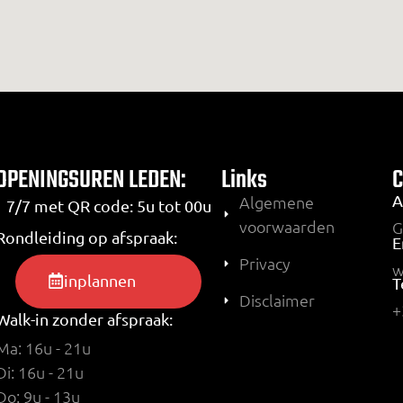
OPENINGSUREN LEDEN:
Links
A
Algemene
7/7 met QR code: 5u tot 00u
voorwaarden
G
Rondleiding op afspraak:
E
Privacy
w
inplannen
T
Disclaimer
+
Walk-in zonder afspraak:
Ma: 16u - 21u
Di: 16u - 21u
Do: 9u - 13u