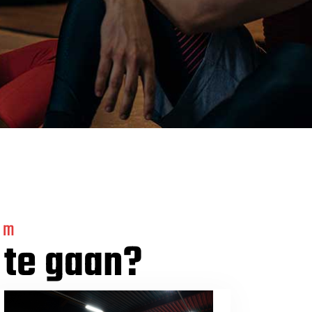
em
 te gaan?