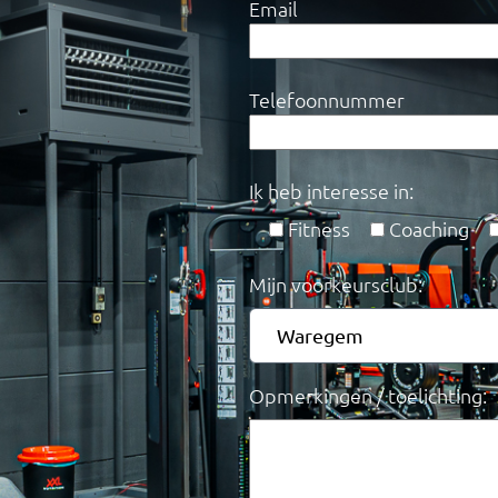
Email
Telefoonnummer
Ik heb interesse in:
Fitness
Coaching
Mijn voorkeursclub:
Opmerkingen / toelichting: