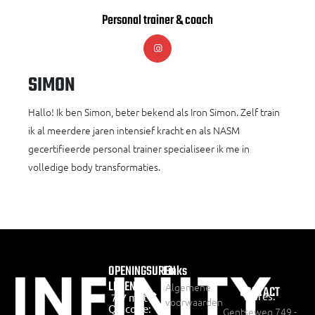
Personal trainer & coach
SIMON
Hallo! Ik ben Simon, beter bekend als Iron Simon. Zelf train
ik al meerdere jaren intensief kracht en als NASM
gecertifieerde personal trainer specialiseer ik me in
volledige body transformaties.
OPENINGSUREN
Links
LEDEN:
Algemene
CONTACT
Adres:
7/7 met
voorwaarden
QR code:
Gentseweg 749 -