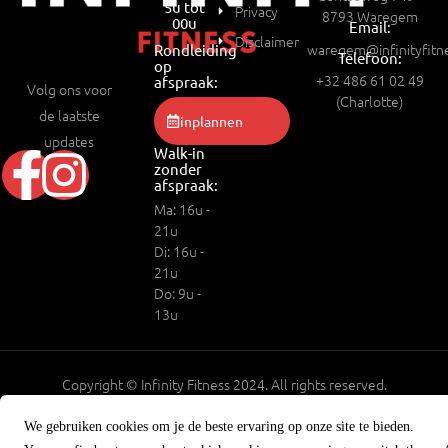
5u tot
Privacy
8793 Waregem
00u
Email:
Disclaimer
waregem@infinityfitn
Rondleiding
Telefoon:
op
+32 486 61 02 49
afspraak:
Volg ons voor
(Charlotte)
de laatste
inplannen
updates
Walk-in
zonder
afspraak:
Ma: 16u -
21u
Di: 16u -
21u
Do: 9u -
13u
Copyright © Infinity Fitness 2024. All rights reserved.
BE0880.452.172
We gebruiken cookies om je de beste ervaring op onze site te bieden.